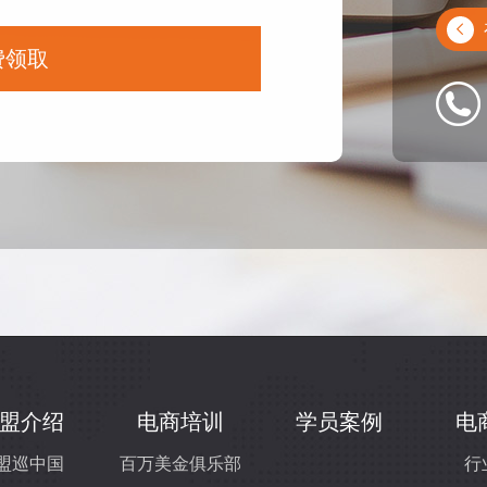
费领取
盟介绍
电商培训
学员案例
电
盟巡中国
百万美金俱乐部
行