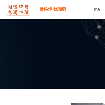
做跨境 找闯盟
首页