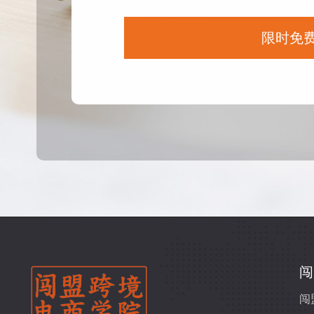
限时免
闯
闯