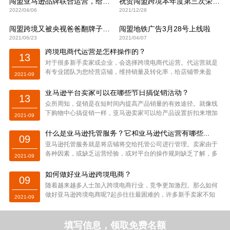
闯盟亚马逊品牌联合运营，给品牌出海加速度！
祝贺闯盟跨境本年度第三次荣登央视！
2022/04/06
2021/12/28
闯盟跨境又被央视爸爸翻牌子啦！
闯盟地铁广告3月28号上线啦
2021/06/23
2021/04/07
跨境电商代运营是怎样操作的？
13
对于很多新手卖家或企业，会选择跨境电商代运营。代运营就是
有专业团队为您经营店铺，维持销量及转化率，给店铺带来盈
2021-09
利。下...
亚马逊平台卖家可以在哪些节日搞促销活动？
13
众所周知，促销是在短时间内提高产品销量的有效途径。就像线
下购物中心搞促销一样，亚马逊卖家可以给产品设置折扣来增加
2021-09
优惠...
什么是亚马逊托管服务？它和亚马逊代运营有哪些...
09
亚马逊托管服务就是将店铺将交给托管公司进行管理。卖家由于
各种因素，或缺乏运营经验，或对平台的操作规则缺乏了解，多
2021-09
数会...
如何做好亚马逊跨境电商？
09
随着越来越多人士加入跨境电商行业，竞争更加激烈。那么如何
做好亚马逊跨境电商呢?起步往往最困难的，许多新手卖家不知
2021-09
道从...
填写信息，领取免费名额