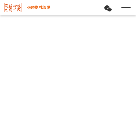
做跨境 找闯盟