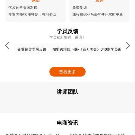
优质运营资源对接
免费复训
专业老师/客服答疑，有问必回
课程根据亚马逊的变化实时更新
学员反馈
学员精彩集锦、采访！
企业辅导学员反馈
闯盟跨境线下课-《百万美金》040期学员采访
闯
查看更多
讲师团队
电商资讯