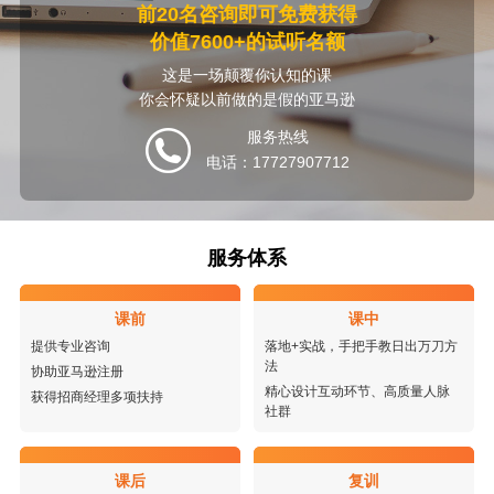
前20名咨询即可免费获得
价值7600+的试听名额
这是一场颠覆你认知的课
你会怀疑以前做的是假的亚马逊
服务热线
电话：17727907712
服务体系
课前
课中
提供专业咨询
落地+实战，手把手教日出万刀方
法
协助亚马逊注册
精心设计互动环节、高质量人脉
获得招商经理多项扶持
社群
课后
复训