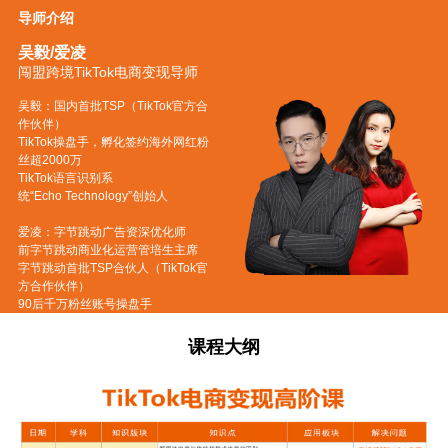
导师介绍
吴毅/爱凌
闯盟跨境TikTok电商变现导师
吴毅：国内首批TSP（TikTok官方合
作伙伴）
TikTok操盘手，孵化签约海外网红粉
丝超2000万
TikTok语言识别系
统“Echo Technology”创始人
爱凌：字节跳动广告资深优化师
前字节跳动商业化运营管培生主席
字节跳动首批TSP合伙人（TikTok官
方合作伙伴）
90后千万粉丝账号操盘手
课程大纲