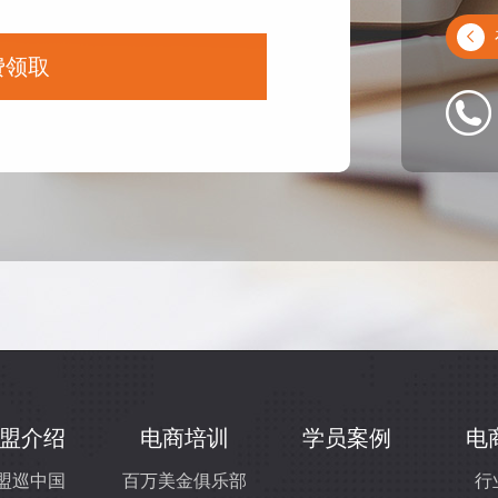
费领取
盟介绍
电商培训
学员案例
电
盟巡中国
百万美金俱乐部
行