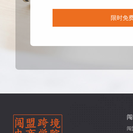
限时免
闯
闯