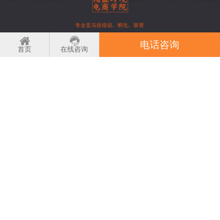
地址：深圳市宝安区福州大道智美汇志B4栋6楼
电话咨询
首页
在线咨询
邮箱：1007727787@qq.com
电话：17727907712
闯盟介绍
电商培训
学员案例
电商资讯
联系我们
扫码了解更多讯息！
Copyright © 2002-2021 版权所有：深圳市闯盟电子商务有限公司 All Rights Reserved 网站
备案/许可证号：
粤ICP备18074021号
友情链接：
亚马逊培训
跨境电商培训
亚马逊开店培训
欧洲VAT
选品工具
船长BI
积特