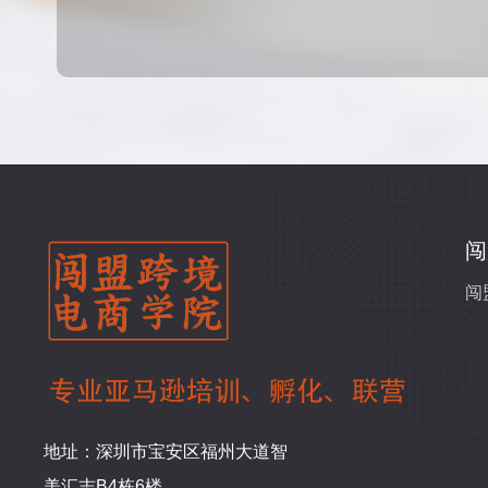
闯
闯
地址：深圳市宝安区福州大道智
美汇志B4栋6楼