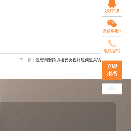
QQ客服
微信客服1
电话咨询
下一篇：
祝贺闯盟跨境接受央视财经频道采访
立即
报名