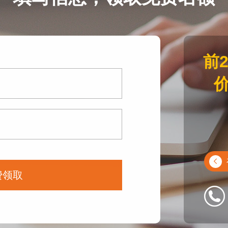
前
价
费领取