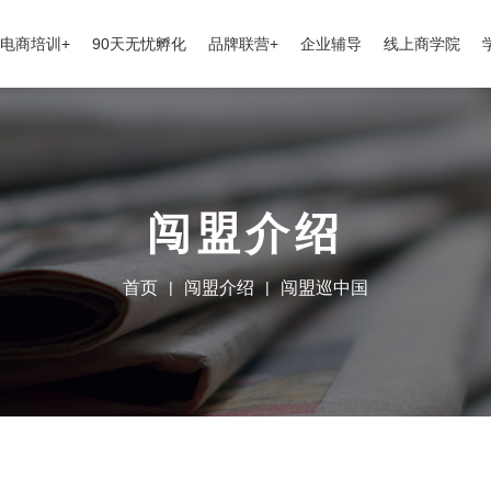
电商培训+
90天无忧孵化
品牌联营+
企业辅导
线上商学院
闯盟介绍
首页
|
闯盟介绍
|
闯盟巡中国