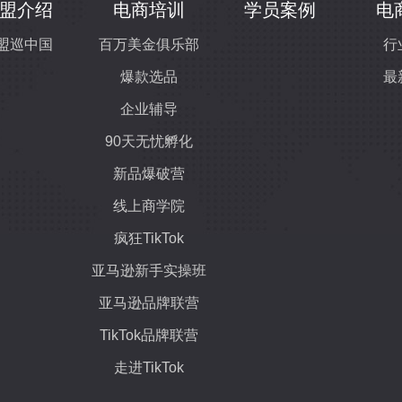
盟介绍
电商培训
学员案例
电
盟巡中国
百万美金俱乐部
行
爆款选品
最
企业辅导
90天无忧孵化
新品爆破营
线上商学院
疯狂TikTok
亚马逊新手实操班
亚马逊品牌联营
TikTok品牌联营
走进TikTok