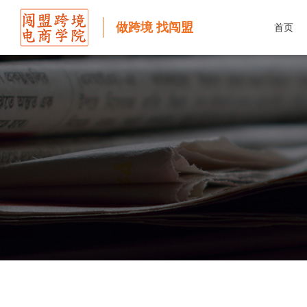
做跨境 找闯盟
首页