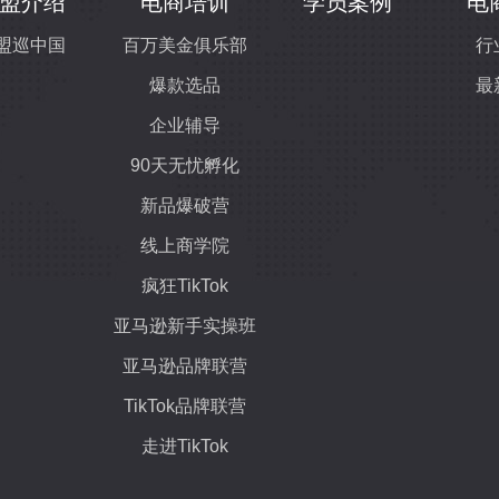
盟介绍
电商培训
学员案例
电
盟巡中国
百万美金俱乐部
行
爆款选品
最
企业辅导
90天无忧孵化
新品爆破营
线上商学院
疯狂TikTok
亚马逊新手实操班
亚马逊品牌联营
TikTok品牌联营
走进TikTok