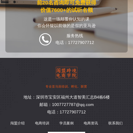
前20名咨询即可免费获得
价值7600+的试听名额
这是一场颠覆你认知的课
你会怀疑以前做的是假的亚马逊
服务热线
电话：17727907712
地址：深圳市宝安区福州大道智美汇志B4栋6楼
邮箱：1007727787@qq.com
电话：17727907712
闯盟介绍
电商培训
学员案例
电商资讯
联系我们