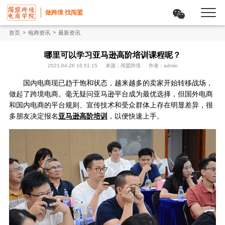
做跨境 找闯盟
>
>
首页
电商资讯
最新资讯
哪里可以学习亚马逊高阶培训课程呢？
2021-04-26 16:51:15
来源：闯盟跨境
作者：admin
国内电商现已趋于饱和状态，越来越多的卖家开始转移战场，
做起了跨境电商。毫无疑问亚马逊平台成为最优选择，但国外电商
和国内电商的平台规则、宣传技术和受众群体上存在明显差异，很
多朋友决定报名
亚马逊高阶培训
，以便快速上手。