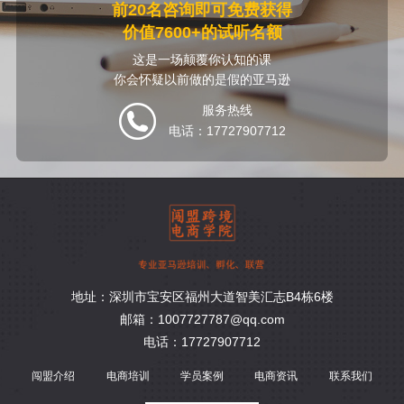
前20名咨询即可免费获得
价值7600+的试听名额
这是一场颠覆你认知的课
你会怀疑以前做的是假的亚马逊
服务热线
电话：17727907712
地址：深圳市宝安区福州大道智美汇志B4栋6楼
邮箱：1007727787@qq.com
电话：17727907712
闯盟介绍
电商培训
学员案例
电商资讯
联系我们