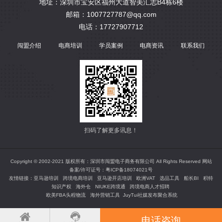
地址：深圳市宝安区福州大道智美汇志B4栋6楼
邮箱：1007727787@qq.com
电话：17727907712
闯盟介绍
电商培训
学员案例
电商资讯
联系我们
扫码了解更多讯息！
Copyright © 2002-2021 版权所有：深圳市闯盟电子商务有限公司 All Rights Reserved 网站
备案/许可证号：
粤ICP备18074021号
友情链接：
亚马逊培训
跨境电商培训
亚马逊开店培训
欧洲VAT
选品工具
船长BI
积特
知识产权
海外仓
NIUKE跨境通
跨境电商人才招聘
欧美FBA头程物流
海外营销工具
JuyTui社媒发布聚合系统
电话咨询