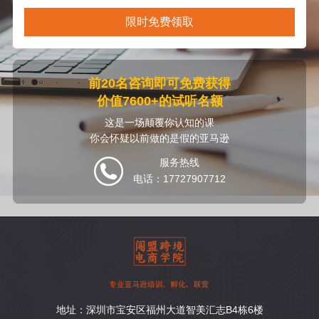
限时免费领取
前20名咨询即可免费获得
价值7600+的试听名额
这是一场颠覆你认知的课
你会怀疑以前做的是假的亚马逊
服务热线
电话：17727907712
地址：深圳市宝安区福州大道智美汇志B4栋6楼