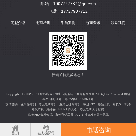
邮箱：1007727787@qq.com
电话：17727907712
闯盟介绍
电商培训
学员案例
电商资讯
联系我们
扫码了解更多讯息！
Copyright © 2002-2021 版权所有：深圳市闯盟电子商务有限公司 All Rights Reserved 网站
备案/许可证号：
粤ICP备18074021号
友情链接：
亚马逊培训
跨境电商培训
亚马逊开店培训
欧洲VAT
选品工具
船长BI
积特
知识产权
海外仓
NIUKE跨境通
跨境电商人才招聘
欧美FBA头程物流
海外营销工具
JuyTui社媒发布聚合系统
电话咨询
首页
在线咨询