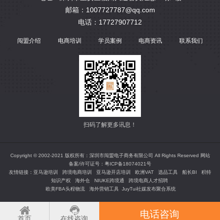
邮箱：1007727787@qq.com
电话：17727907712
闯盟介绍
电商培训
学员案例
电商资讯
联系我们
扫码了解更多讯息！
Copyright © 2002-2021 版权所有：深圳市闯盟电子商务有限公司 All Rights Reserved 网站
备案/许可证号：
粤ICP备18074021号
友情链接：
亚马逊培训
跨境电商培训
亚马逊开店培训
欧洲VAT
选品工具
船长BI
积特
知识产权
海外仓
NIUKE跨境通
跨境电商人才招聘
欧美FBA头程物流
海外营销工具
JuyTui社媒发布聚合系统
电话咨询
首页
在线咨询