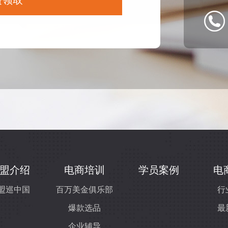
盟介绍
电商培训
学员案例
电
盟巡中国
百万美金俱乐部
行
爆款选品
最
企业辅导