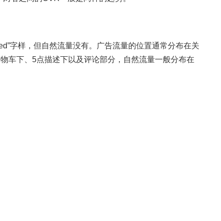
red”字样，但自然流量没有。广告流量的位置通常分布在关
部分、购物车下、5点描述下以及评论部分，自然流量一般分布在
。自然流量主要受listing描述的相关性、库存情况、
的产品数量)和类似因素的影响。广告流量主要受产品转化
也不同。自然流量的位置主要取决于对产品关键词的出单
化率优化等手段提升。
这种关系来促进产品总销售额的增长?我们的最终目的是
告流量位置，什么时候关注自然排名的上升。这是一门很