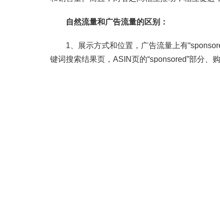
自然流量和广告流量的区别：
1、展示方式和位置，广告流量上有“sponso
键词搜索结果页，ASIN页的“sponsored”
搜索结果页和ASIN页下等列中。
2、自然流量位置及广告流量位置的影响因素不同
销售速度和相对销售速度(即与竞争对手相比销售
率、投标、产品图等影响。
3、自然流量位置和广告流量位置的优化方向
量(排名)。广告流量位置可以通过竞价及产品转
而且，两者之间是相互推动，因此，如何利用
提高自然排名，但在此过程中，什么时候关注广
大的学问。