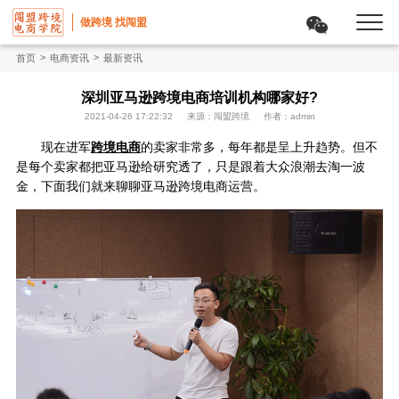
做跨境 找闯盟
>
>
首页
电商资讯
最新资讯
深圳亚马逊跨境电商培训机构哪家好?
2021-04-26 17:22:32
来源：闯盟跨境
作者：admin
现在进军
跨境电商
的卖家非常多，每年都是呈上升趋势。但不
是每个卖家都把亚马逊给研究透了，只是跟着大众浪潮去淘一波
金，下面我们就来聊聊亚马逊跨境电商运营。