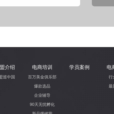
盟介绍
电商培训
学员案例
电
盟巡中国
百万美金俱乐部
行
爆款选品
最
企业辅导
90天无忧孵化
新品爆破营