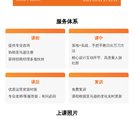
2021-03-19 17:15:31
服务体系
课前
课中
提供专业咨询
落地+实战，手把手教日出万刀方
法
协助亚马逊注册
精心设计互动环节、高质量人脉
获得招商经理多项扶持
社群
课后
复训
优质运营资源对接
免费复训
专业老师/客服答疑，有问必回
课程根据亚马逊的变化实时更新
上课照片