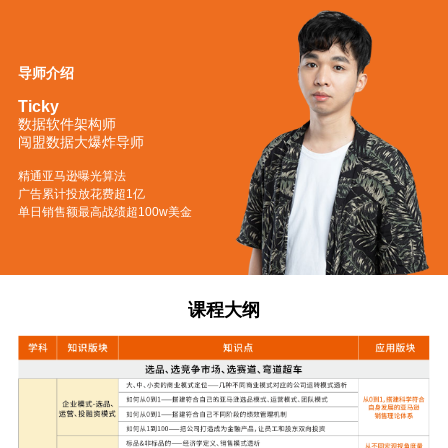
导师介绍
Ticky
数据软件架构师
闯盟数据大爆炸导师
精通亚马逊曝光算法
广告累计投放花费超1亿
单日销售额最高战绩超100w美金
课程大纲