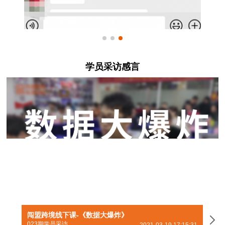
学员采访感言
闯盟跨境线下课-《数据大爆炸》
闯
023期学员采访
01