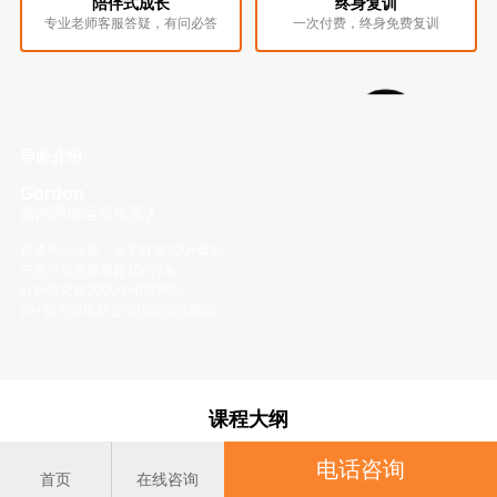
陪伴式成长
终身复训
专业老师客服答疑，有问必答
一次付费，终身免费复训
导师介绍
Gordon
嘉鸿网络运营负责人
精通产品开发，亲手打造300+爆款
开发产品总单量超100万单
分析研究超2000个电商网站
20+百万级电商公司指定运营顾问
课程大纲
电话咨询
首页
在线咨询