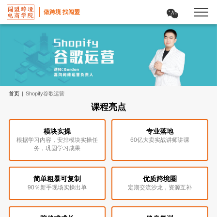
做跨境 找闯盟
首页
|
Shopify谷歌运营
课程亮点
模块实操
专业落地
根据学习内容，安排模块实操任
60亿大卖实战讲师讲课
务，巩固学习成果
简单粗暴可复制
优质跨境圈
90％新手现场实操出单
定期交流沙龙，资源互补