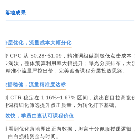
战落地成果
C 分层优化，流量成本大幅分化
告 CPC 从 $0.28~$1.09，精准词组做到极低点击成本 $0
逐步淘汰，整体预算利用率大幅提升；曝光分层排布，大流
PC，精准小流量严控出价，完美贴合课程分层投放思路。
R 数据稳健，流量精准度达标
划 CTR 稳定在 1.16%~1.67% 区间，跳出盲目拉高竞
关键词精细化筛选提升点击质量，为转化打下基础。
见效快，学员由衷认可课程价值
亲眼看到优化落地即出正向数据，坦言十分佩服授课逻辑，
坑、白白损耗资金与时间。