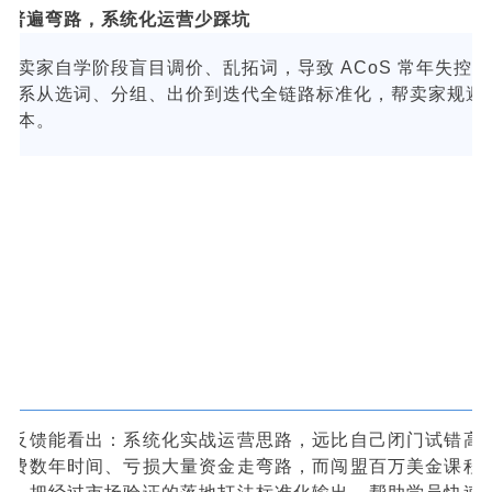
行业普遍弯路，系统化运营少踩坑
多卖家自学阶段盲目调价、乱拓词，导致 ACoS 常年失控
体系从选词、分组、出价到迭代全链路标准化，帮卖家规避
成本。
员反馈能看出：系统化实战运营思路，远比自己闭门试错高
浪费数年时间、亏损大量资金走弯路，而闯盟百万美金课程