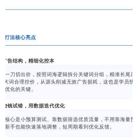
程打法核心亮点
拆分广告结构，精细化控本
弃一刀切出价，按照词海逻辑拆分关键词分组，精准长尾压低
，大词合理控价，从源头削减无效广告损耗，这也是学员快
本优化的关键。
盲目烧钱试错，用数据迭代优化
程核心是小预算测试、靠数据筛选优质流量，不用靠海量预
，新手也能快速落地调整，短周期看到优化反馈。