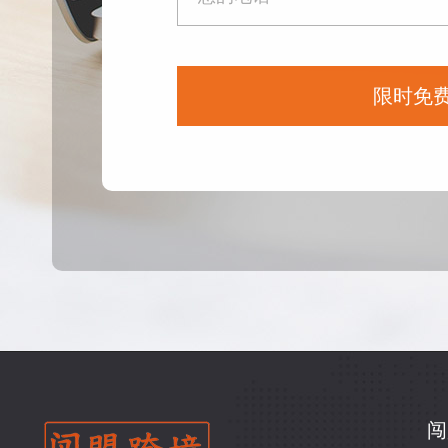
限时免
闯